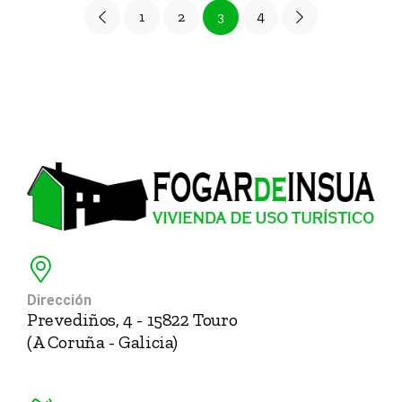
1
2
3
4
Dirección
Prevediños, 4 - 15822 Touro
(A Coruña - Galicia)